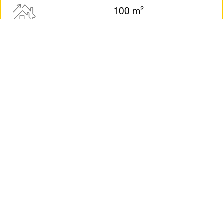
100
m²
Ihre Wohnfläche
kWh/Jahr
Gasverbrauch im Jahr
PLZ
Ihre Postleitzahl
JETZT BERECHNEN