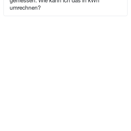
gemessen. Wie kann ich das in kWh
umrechnen?