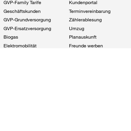
GVP
​-Family Tarife
Kundenportal
Geschäftskunden
Terminvereinbarung
GVP
​-Grundversorgung
Zählerablesung
GVP
​-Ersatzversorgung
Umzug
Biogas
Planauskunft
Elektromobilität
Freunde werben
Energiedienstleistungen
Gasheizungsmiete
Netz
Die ​
GVP
Gebiet
Über die ​
GVP
Hausanschluss
Geschäftsentwicklung
Marktpartner
Pressekontakt
Brennwerte
Klimaprojekte
Marktkommunikation
Karriere
Installateure
Aktuelles