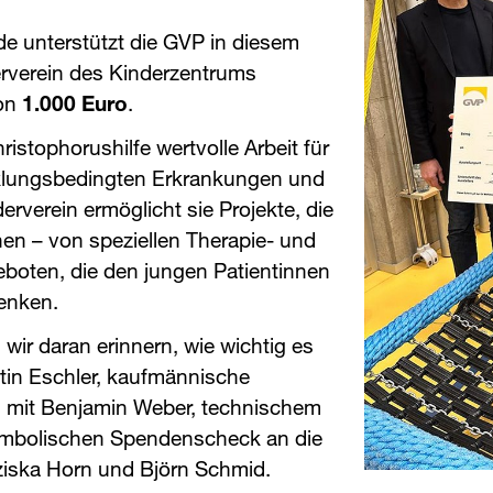
e unterstützt die ​
GVP
​ in diesem
erverein des Kinderzentrums
von
1.000 Euro
.
ristophorushilfe wertvolle Arbeit für
cklungsbedingten Erkrankungen und
erverein ermöglicht sie Projekte, die
en – von speziellen Therapie- und
geboten, die den jungen Patientinnen
henken.
wir daran erinnern, wie wichtig es
rstin Eschler, kaufmännische
 mit Benjamin Weber, technischem
symbolischen Spendenscheck an die
nziska Horn und Björn Schmid.