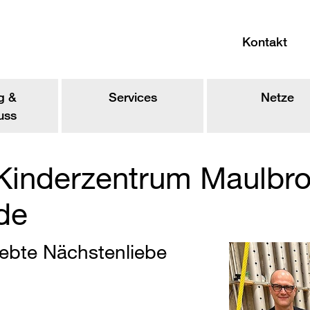
Kontakt
g &
Services
Netze
uss
t Kinderzentrum Maulbr
de
lebte Nächstenliebe