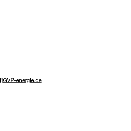
]​
GVP
​-energie.de