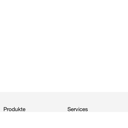
Produkte
Services
GVP
​-Family Tarife
Kundenportal